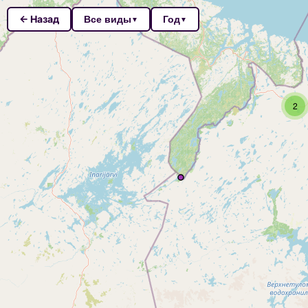
← Назад
Все виды
Год
▼
▼
2